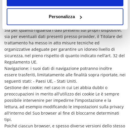
assicura sin d’ora che il trasferimento dei dati extra-UE
avverrà in conformità alle disposizioni di legge applicabili,
Personalizza
previa stipula delle clausole contrattuali e verifiche standard
previste dalla Commissione Europea.
Sia per quanto riguarda i dati presenti sui propri dispositivi,
sia per eventuali dati presenti presso provider, il Titolare del
trattamento ha messo in atto misure tecniche ed
organizzative adeguate per garantire un idoneo livello di
sicurezza, nel pieno rispetto di quanto indicato nell’art. 32 del
Regolamento UE.
Navigazione: i suoi dati di navigazione potranno inoltre
essere trasferiti, limitatamente alle finalità sopra riportate, nei
seguenti stati: - Paesi UE, - Stati Uniti.
Gestione dei cookie: nel caso in cui Lei abbia dubbi o
preoccupazioni in merito all'utilizzo dei cookie Le è sempre
possibile intervenire per impedirne l'impostazione e la
lettura, ad esempio modificando le impostazioni sulla privacy
all'interno del Suo browser al fine di bloccarne determinati
tipi.
Poiché ciascun browser, e spesso diverse versioni dello stesso