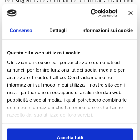
Detti soggetti tratteranno i dati nella loro qualità di autonomi
titolari del trattamento.
Durante e dopo la navigazione i suoi dati potranno essere
comunicati a terzi, in particolare a:
- Google: Servizio pubblicitario, Target pubblicitario,
Consenso
Dettagli
Informazioni sui cookie
Analitica/Misurazione, Personalizzazione dei contenuti,
Ottimizzazione;
- Google AdWords: Servizio pubblicitario, Target pubblicitario,
Questo sito web utilizza i cookie
Analitica/Misurazione, Personalizzazione dei contenuti,
Ottimizzazione;
Utilizziamo i cookie per personalizzare contenuti ed
- Google Analytics: Target pubblicitario, Analitica/Misurazione,
annunci, per fornire funzionalità dei social media e per
Ottimizzazione.
analizzare il nostro traffico. Condividiamo inoltre
informazioni sul modo in cui utilizza il nostro sito con i
I Suoi dati non saranno diffusi.
nostri partner che si occupano di analisi dei dati web,
pubblicità e social media, i quali potrebbero combinarle
7. Trasferimento dati
con altre informazioni che ha fornito loro o che hanno
I dati personali sono conservati su dispositivi ubicati preso la
raccolto dal suo utilizzo dei loro servizi.
sede del Titolare del trattamento o presso provider, all’interno
dell’Unione Europea. Resta in ogni caso inteso che il Titolare
del trattamento, ove si rendesse necessario, avrà facoltà di
Accetta tutti
spostare i dati anche in paesi extra-UE. In tal caso il Titolare