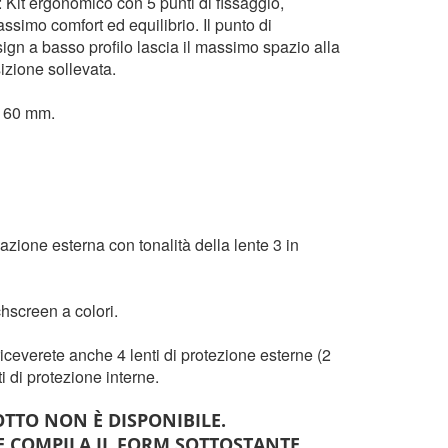
 Kit ergonomico con 5 punti di fissaggio,
simo comfort ed equilibrio. Il punto di
ign a basso profilo lascia il massimo spazio alla
izione sollevata.
x 60 mm.
azione esterna con tonalità della lente 3 in
hscreen a colori.
ceverete anche 4 lenti di protezione esterne (2
i di protezione interne.
TTO NON È DISPONIBILE.
E COMPILA IL FORM SOTTOSTANTE.