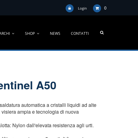
0
Login
ARCHI
SHOP
NEWS
CONTATTI
ntinel A50
ldatura automatica a cristalli liquidi ad alte
, visiera ampia e tecnologia di nuova
otta: Nylon dall'elevata resistenza agli urti.