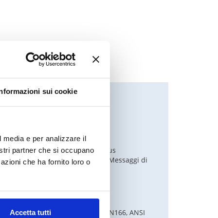
Informazioni sui cookie
lità della lente: DIN 5-8/9-13
l media e per analizzare il
entatore: Batterie a celle solari plus
nostri partner che si occupano
tuibili (2 batterie CR2450 al litio). Messaggi di
azioni che ha fornito loro o
so in presenza di batteria scarica.
sificazione: 1/1/1/2
e: DIN plus, CE, EN175, EN 379, EN166, ANSI
Accetta tutti