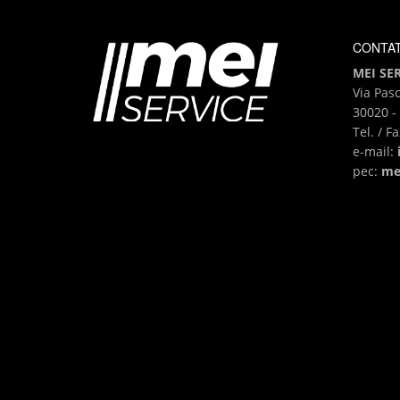
CONTAT
MEI SERV
Via Pasc
30020 - 
Tel. / F
e-mail:
pec:
me