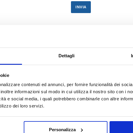
Dettagli
ookie
Area di visualizzazione: 100 x 60 mm (3,93" x
Tona
2,36")
nalizzare contenuti ed annunci, per fornire funzionalità dei socia
Alim
inoltre informazioni sul modo in cui utilizza il nostro sito con i 
sosti
icità e social media, i quali potrebbero combinarle con altre inform
avvi
lizzo dei loro servizi.
Tempo di commutazione: 1/25.000 s. dalla luce
Clas
all'oscurità
Norm
Personalizza