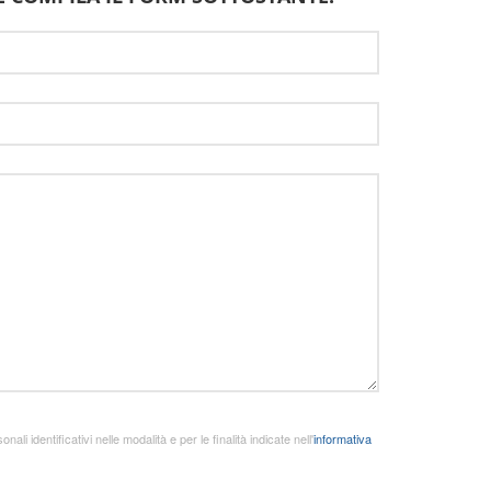
nali identificativi nelle modalità e per le finalità indicate nell'
informativa