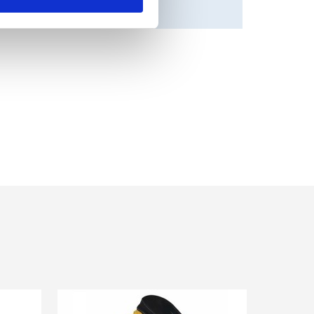
1, CSA Z94.3, AS/NZS 1338.1