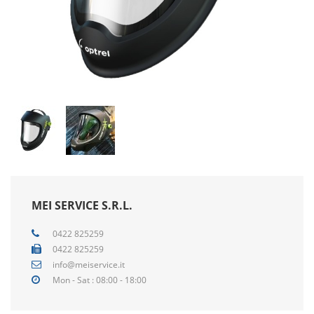
MEI SERVICE S.R.L.
0422 825259
0422 825259
info@meiservice.it
Mon - Sat : 08:00 - 18:00