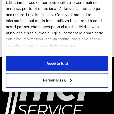
Utilizziamo i cookie per personalizzare contenuti ed
Quantità:
AGGIUNGI AL CARRELLO
annunci, per fornire funzionalità dei social media e per
analizzare il nostro traffico. Condividiamo inoltre
informazioni sul modo in cui utilizza il nostro sito con i
nostri partner che si occupano di analisi dei dati web,
Scarica Schede Tecniche
pubblicità e social media, i quali potrebbero combinarle
con altre informazioni che ha fornito loro o che hanno
download
raccolto dal suo utilizzo dei loro servizi.
Accetta tutti
Personalizza