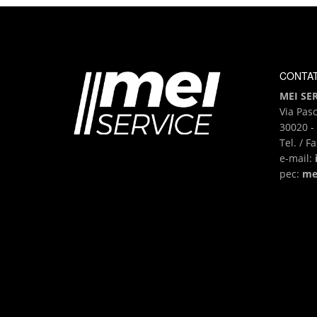
CONTAT
MEI SERV
Via Pasc
30020 - 
Tel. / F
e-mail:
pec:
me