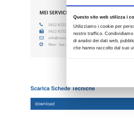
MEI SERVICE S.R.L.
Questo sito web utilizza i c
0422 825259
Utilizziamo i cookie per perso
0422 825259
nostro traffico. Condividiamo 
info@meiservice.it
di analisi dei dati web, pubbl
Mon - Sat : 08:00 - 18:00
che hanno raccolto dal suo uti
Scarica Schede Tecniche
download