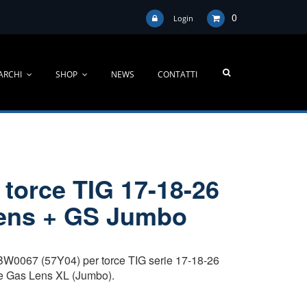
0
Login
ARCHI
SHOP
NEWS
CONTATTI
 torce TIG 17-18-26
Lens + GS Jumbo
W0067 (57Y04) per torce TIG serie 17-18-26
 e Gas Lens XL (Jumbo).