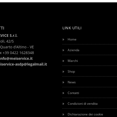
TI
LINK UTILI
ICE S.r.l.
Home
oli, 42/S
Quarto d’Altino - VE
Azienda
ax +39
0422 1628348
info@meiservice.it
Marchi
iservice-asdp@legalmail.it
Shop
News
Contatti
Condizioni di vendita
Dichiarazione dei cookie