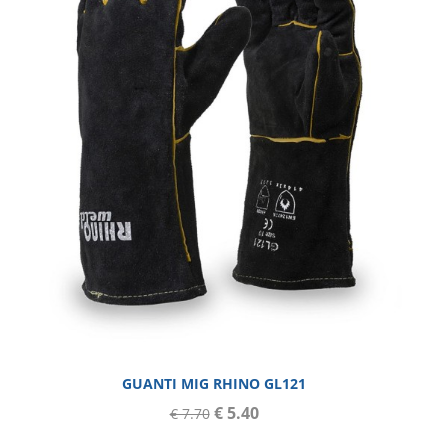
GUANTI MIG RHINO GL121
€ 5.40
€ 7.70