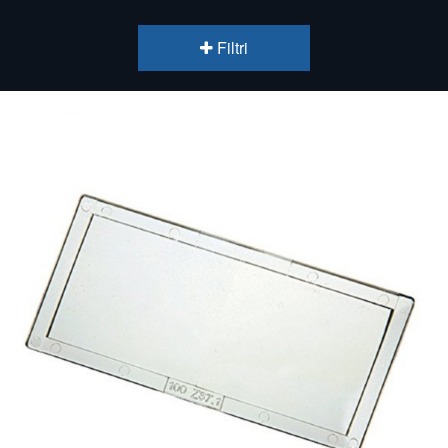
Filtri
CATEGORIES
TUTTE LE CATEGORIE
IMPIANTI SALDATURA
IMPIANTI TAGLIO METALLI
TORCE E RICAMBI
MASCHERE ELETTRONICHE
PROTEZIONE PERSONALE
ACCESSORI SALDATURA
ELETTRODI FILI BACCHETTE