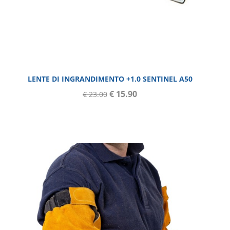
BRANDS
TUTTI I BRAND
ABICOR BINZEL
LENTE DI INGRANDIMENTO +1.0 SENTINEL A50
DAIKO
€ 15.90
€ 23.00
ESAB
GCE-RHONA
LOKERMANN
OPTREL
RHINOWELD
TBI INDUSTRIES
TRAFIMET