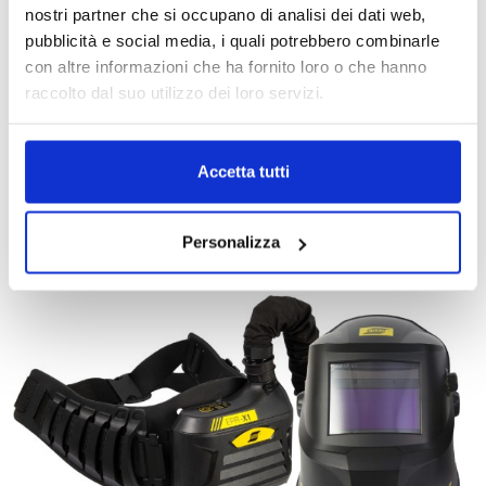
nostri partner che si occupano di analisi dei dati web,
pubblicità e social media, i quali potrebbero combinarle
CUFFIA IGNIFUGA PER SALDATURA
con altre informazioni che ha fornito loro o che hanno
€ 8.30
€ 13.80
raccolto dal suo utilizzo dei loro servizi.
Accetta tutti
Personalizza